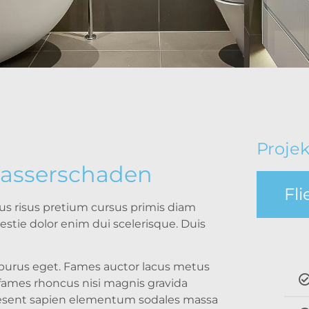
Projek
Wasserschaden
Fl
cus risus pretium cursus primis diam
stie dolor enim dui scelerisque. Duis
i purus eget. Fames auctor lacus metus
fames rhoncus nisi magnis gravida
praesent sapien elementum sodales massa