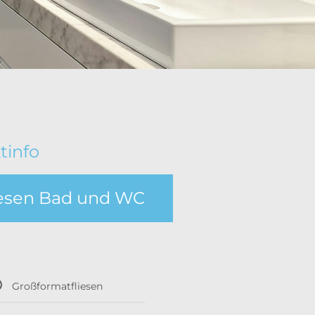
tinfo
iesen Bad und WC
Großformatfliesen