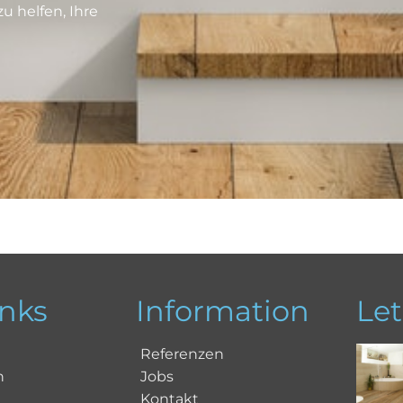
u helfen, Ihre
inks
Information
Let
Referenzen
n
Jobs
Kontakt