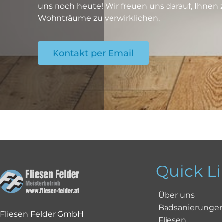
uns noch heute! Wir freuen uns darauf, Ihnen z
Wohnträume zu verwirklichen.
Kontakt per Email
Quick L
Über uns
Badsanierunge
Fliesen Felder GmbH
Fliesen