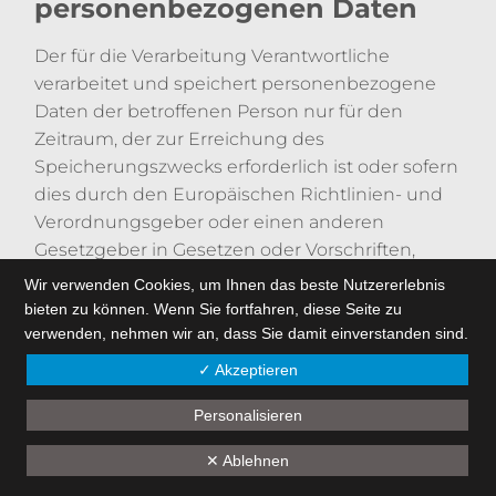
personenbezogenen Daten
Der für die Verarbeitung Verantwortliche
verarbeitet und speichert personenbezogene
Daten der betroffenen Person nur für den
Zeitraum, der zur Erreichung des
Speicherungszwecks erforderlich ist oder sofern
dies durch den Europäischen Richtlinien- und
Verordnungsgeber oder einen anderen
Gesetzgeber in Gesetzen oder Vorschriften,
welchen der für die Verarbeitung
Wir verwenden Cookies, um Ihnen das beste Nutzererlebnis
Verantwortliche unterliegt, vorgesehen wurde.
bieten zu können. Wenn Sie fortfahren, diese Seite zu
verwenden, nehmen wir an, dass Sie damit einverstanden sind.
Entfällt der Speicherungszweck oder läuft eine
✓ Akzeptieren
vom Europäischen Richtlinien- und
Verordnungsgeber oder einem anderen
Personalisieren
zuständigen Gesetzgeber vorgeschriebene
Speicherfrist ab, werden die
✕ Ablehnen
personenbezogenen Daten routinemäßig und