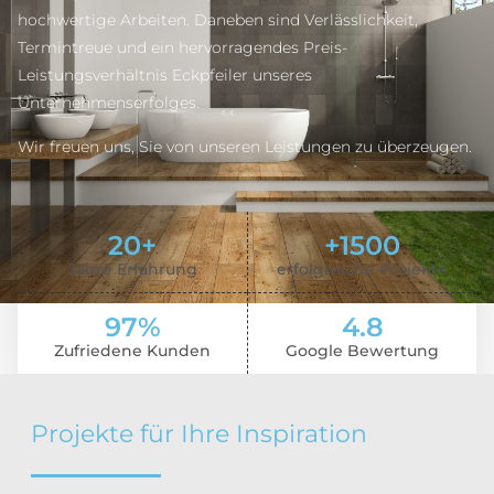
hochwertige Arbeiten. Daneben sind Verlässlichkeit,
Termintreue und ein hervorragendes Preis-
Leistungsverhältnis Eckpfeiler unseres
Unternehmenserfolges.
Wir freuen uns, Sie von unseren Leistungen zu überzeugen.
20
+
+
1500
Jahre Erfahrung
erfolgreiche Projekte
97
%
4.8
Zufriedene Kunden
Google Bewertung
Projekte für Ihre Inspiration