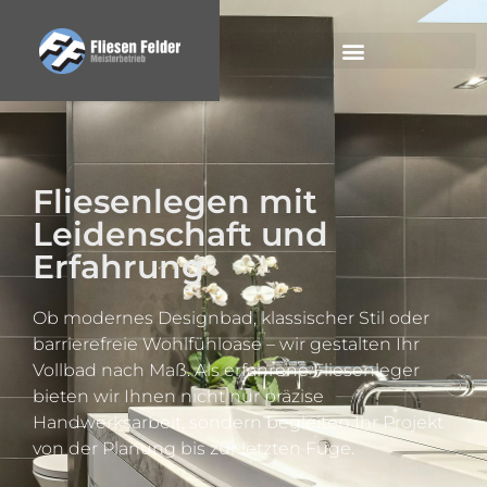
Fliesenlegen mit
Leidenschaft und
Erfahrung
Ob modernes Designbad, klassischer Stil oder
barrierefreie Wohlfühloase – wir gestalten Ihr
Vollbad nach Maß. Als erfahrene Fliesenleger
bieten wir Ihnen nicht nur präzise
Handwerksarbeit, sondern begleiten Ihr Projekt
von der Planung bis zur letzten Fuge.